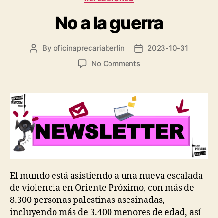
No a la guerra
By
oficinaprecariaberlin
2023-10-31
Post
Post
author
date
on
No Comments
No
a
la
guerra
El mundo está asistiendo a una nueva escalada
de violencia en Oriente Próximo, con más de
8.300 personas palestinas asesinadas,
incluyendo más de 3.400 menores de edad, así