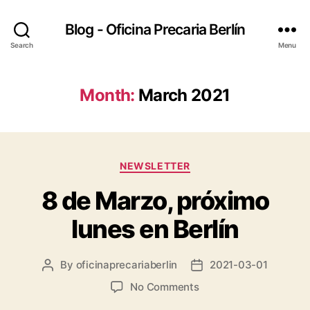
Blog - Oficina Precaria Berlín
Search
Menu
Month:
March 2021
Categories
NEWSLETTER
8 de Marzo, próximo
lunes en Berlín
By
oficinaprecariaberlin
2021-03-01
Post
Post
author
date
on
No Comments
8