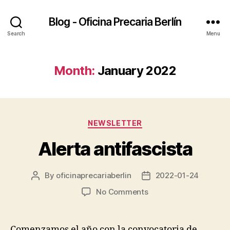
Blog - Oficina Precaria Berlín
Search
Menu
Month:
January 2022
Categories
NEWSLETTER
Alerta antifascista
By
oficinaprecariaberlin
2022-01-24
Post
Post
author
date
on
No Comments
Alerta
antifascista
Comenzamos el año con la convocatoria de