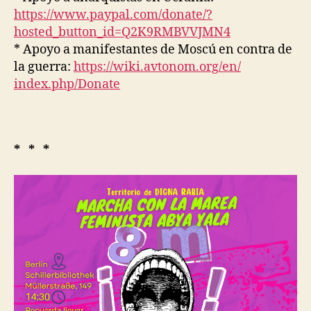
https://www.paypal.com/donate/
?
hosted_button_id=
Q2K9RMBVVJMN4
* Apoyo a manifestantes de Moscú en contra de
la guerra:
https://wiki.avtonom.org/en/
index.php/Donate
* * *