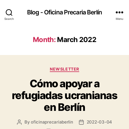
Blog - Oficina Precaria Berlín
Search
Menu
Month:
March 2022
Categories
NEWSLETTER
Cómo apoyar a
refugiadas ucranianas
en Berlín
By
oficinaprecariaberlin
2022-03-04
Post
Post
author
date