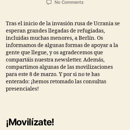
on
No Comments
Cómo
apoyar
a
Tras el inicio de la invasión rusa de Ucrania se
refugiadas
esperan grandes llegadas de refugiadas,
ucranianas
incluidas muchas menores, a Berlín. Os
en
informamos de algunas formas de apoyar a la
Berlín
gente que llegue, y os agradecemos que
compartáis nuestra newsletter. Además,
compartimos algunas de las movilizaciones
para este 8 de marzo. Y por si no te has
enterado: ¡hemos retomado las consultas
presenciales!
¡Movilízate!