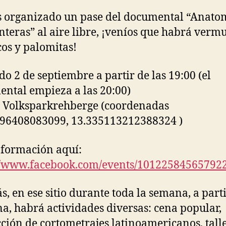
organizado un pase del documental “Anato
onteras” al aire libre, ¡veníos que habrá vermu
cos y palomitas!
do 2 de septiembre a partir de las 19:00 (el
ntal empieza a las 20:00)
l Volksparkrehberge (coordenadas
096408083099, 13.335113212388324
)
formación aquí:
//www.facebook.com/events/10122584565792
, en ese sitio durante toda la semana, a part
, habrá actividades diversas: cena popular,
ción de cortometrajes latinoamericanos, tall