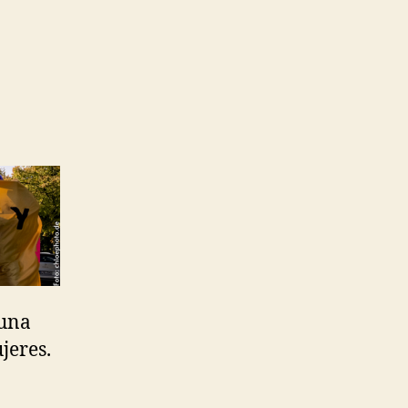
 una
jeres.