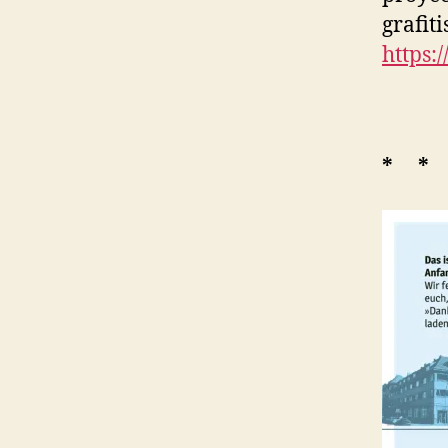
grafit
https:
* *