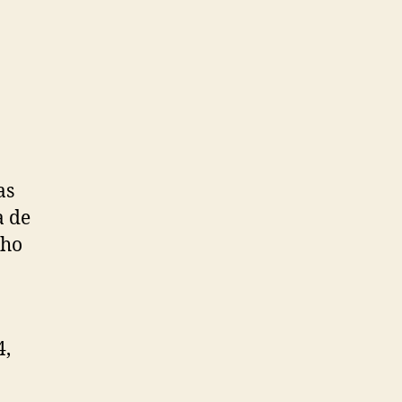
as
a de
cho
4,