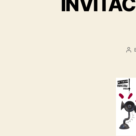
INVITAC
Pos
aut