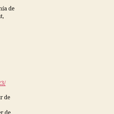
mía de
t,
23/
ir de
er de