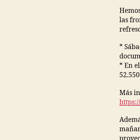
Hemos 
las fr
refres
* Sába
docume
* En e
52.55
Más in
https:
Además
mañana
proyec