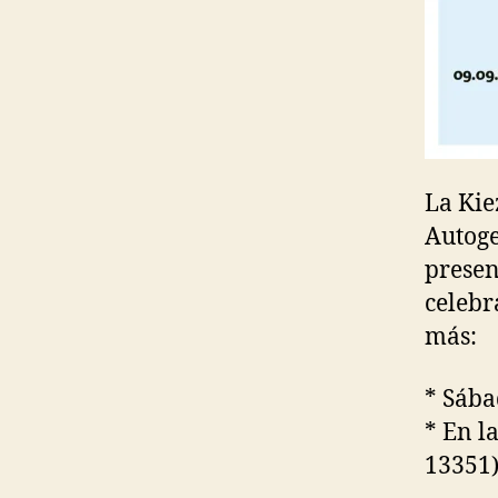
La Kie
Autoge
presen
celebr
más:
* Sába
* En l
13351