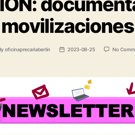
IÓN: documental
movilizaciones
By
oficinaprecariaberlin
2023-08-25
No Comm
t
Post
hor
date