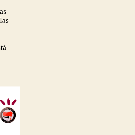
las
las
stá