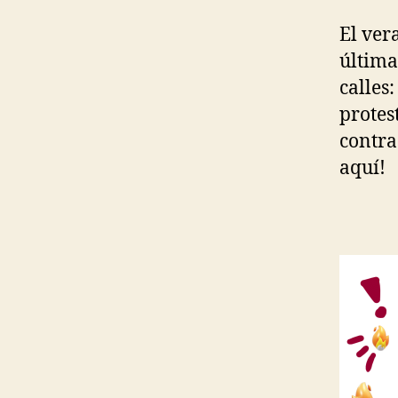
El ver
última
calles
protes
contra
aquí!