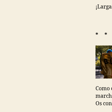
¡Larga
* *
Como c
marcha
Os con