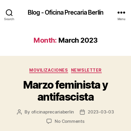
Blog - Oficina Precaria Berlín
Search
Menu
Month:
March 2023
Categories
MOVILIZACIONES
NEWSLETTER
Marzo feminista y
antifascista
By
oficinaprecariaberlin
2023-03-03
Post
Post
author
date
on
No Comments
Marzo