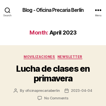
Blog - Oficina Precaria Berlín
Search
Menu
Month:
April 2023
Categories
MOVILIZACIONES
NEWSLETTER
Lucha de clases en
primavera
By
oficinaprecariaberlin
2023-04-04
Post
Post
author
date
on
No Comments
Lucha