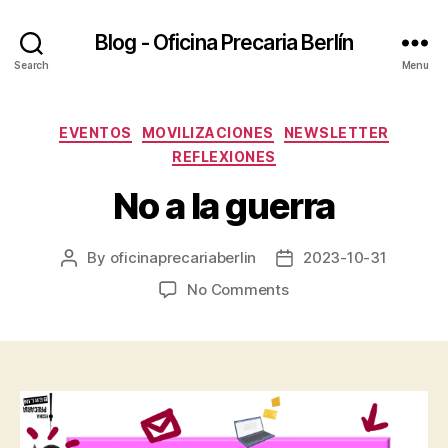
Blog - Oficina Precaria Berlín
Search
Menu
Categories
EVENTOS
MOVILIZACIONES
NEWSLETTER
REFLEXIONES
No a la guerra
By
oficinaprecariaberlin
2023-10-31
Post
Post
author
date
on
No Comments
No
a
la
guerra