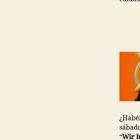
¿Habéi
sábado
“
Wir h