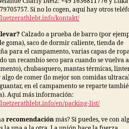
elände Charly Dietz: +49 1636811776 y Luka 
79705757. Si no lo cogen, aquí hay otros teléf
//luetzerathlebt.info/kontakt/
llevar?
Calzado a prueba de barro (por ejem
de goma), saco de dormir caliente, tienda de
a para el campamento, varias capas de rop
ido un recambio seco para cuando se vuelva a
ento), chubasquero, mantas térmicas, linte
 algo de comer (lo mejor son comidas ultraca
guantar, en el campamento se reparte tambi
). Aquí más información:
/luetzerathlebt.info/en/packing-list/
na
recomendación
más? Si puedes, ve con al
s la una a la otra. La unión hace la fuerza.