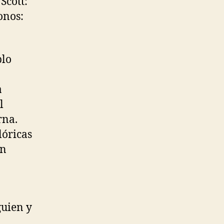
Scott:
onos:
plo
a
l
rna.
lóricas
én
guien y