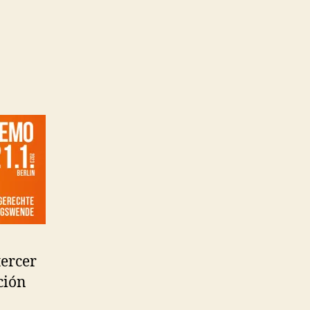
tercer
ción