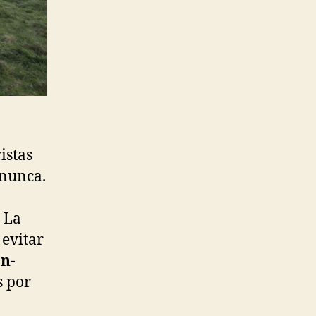
istas
 nunca.
 La
 evitar
ón-
s por