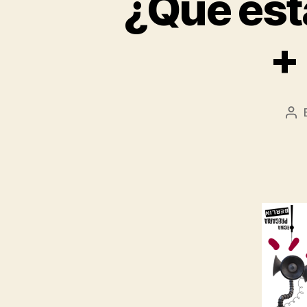
¿Qué est
+
Po
aut