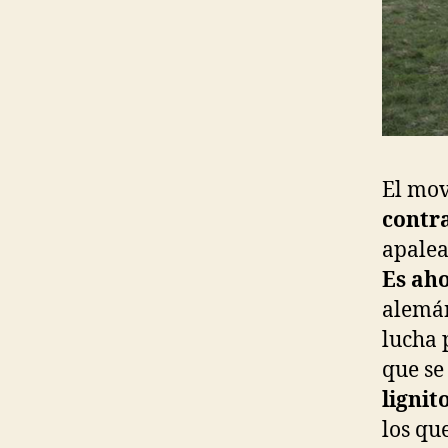
El mov
contr
apalea
Es ah
alemán
lucha 
que s
lignit
los que