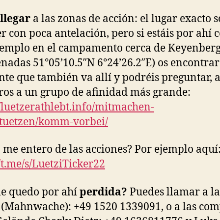
llegar
a las zonas de acción: el lugar exacto s
r con poca antelación, pero si estáis por ahí 
jemplo en el campamento cerca de Keyenberg
nadas 51°05’10.5″N 6°24’26.2″E) os encontrar
nte que también va allí y podréis preguntar,
ros a un grupo de afinidad más grande:
//luetzerathlebt.info/mitmachen-
tuetzen/komm-vorbei/
me entero de las acciones? Por ejemplo aquí
//t.me/s/LuetziTicker22
me quedo por ahí
perdida?
Puedes llamar a la
a (Mahnwache): +49 1520 1339091, o a las co