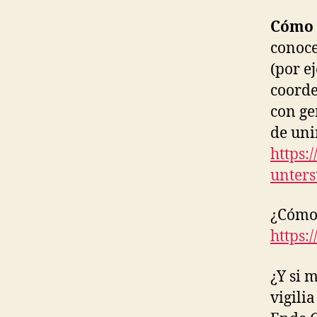
Cómo 
conoce
(por e
coorde
con ge
de uni
https:
unters
¿Cómo 
https:
¿Y si 
vigili