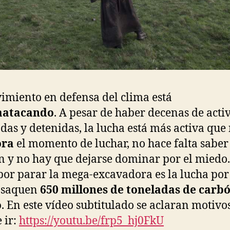
imiento en defensa del clima está
aatacando
. A pesar de haber decenas de activ
das y detenidas, la lucha está más activa que
ora
el momento de luchar, no hace falta saber
 y no hay que dejarse dominar por el miedo.
por parar la mega-excavadora es la lucha por
e saquen
650 millones de toneladas de carb
o
. En este vídeo subtitulado se aclaran motivo
 ir:
https://youtu.be/frp5_hj0FkU