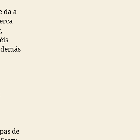
e da a
cerca
,
éis
 además
:
mpas de