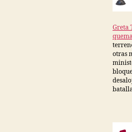
Greta 
quema
terren
otras 
minist
bloque
desalo
batall