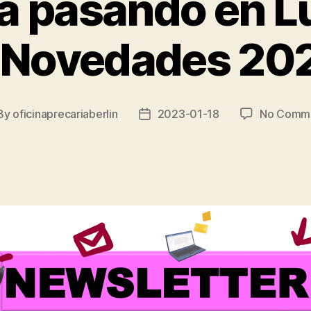
á pasando en L
 Novedades 20
By
oficinaprecariaberlin
2023-01-18
No Comm
st
Post
hor
date