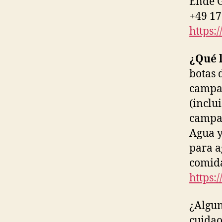
Ende G
+49 17
https:
¿Qué 
botas 
campañ
(inclu
campam
Agua y
para a
comida
https:/
¿Algu
cuidao