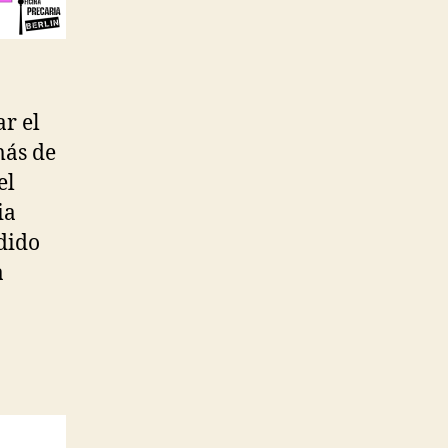
r el
más de
el
ia
dido
a