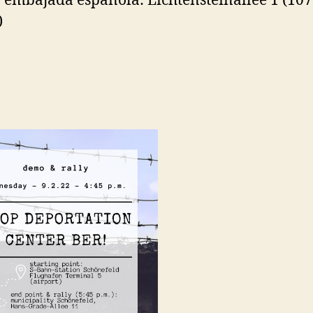
a embajada española: Lichtensteinallee 1 (10
)