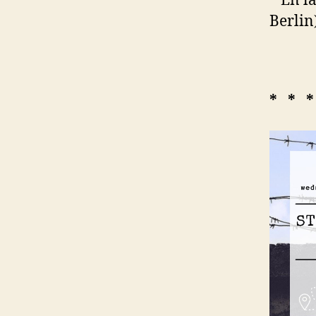
* En l
Berlin
* * *