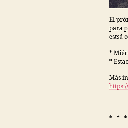
El pró
para p
estsá 
* Miér
* Esta
Más in
https:/
* * *