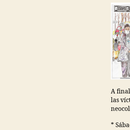
A fina
las víc
neocol
* Sába