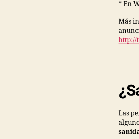
* En W
Más in
anunci
http:/
¿S
Las pe
alguno
sanid