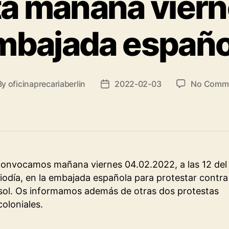
a mañana viern
mbajada españo
By
oficinaprecariaberlin
2022-02-03
No Comm
t
Post
hor
date
onvocamos mañana viernes 04.02.2022, a las 12 del
odía, en la embajada española para protestar contra
ol. Os informamos además de otras dos protestas
coloniales.