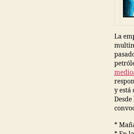
La em
multin
pasado
petról
medio
respon
y está
Desde 
convoc
* Maña