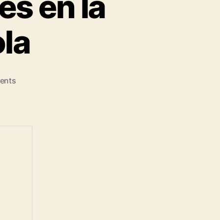
es en la
la
on
ents
Protesta
mañana
viernes
en
la
embajada
española