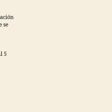
tación
e se
l 5