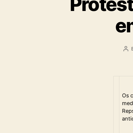
Protest
e
Pos
aut
Os c
medi
Reps
anti