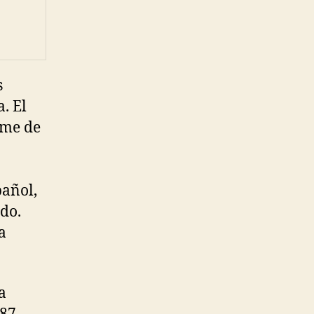
s
. El
ame de
pañol,
do.
a
a