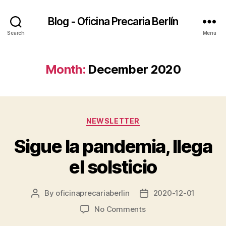
Blog - Oficina Precaria Berlín
Search
Menu
Month:
December 2020
Categories
NEWSLETTER
Sigue la pandemia, llega
el solsticio
By
oficinaprecariaberlin
2020-12-01
Post
Post
author
date
on
No Comments
Sigue