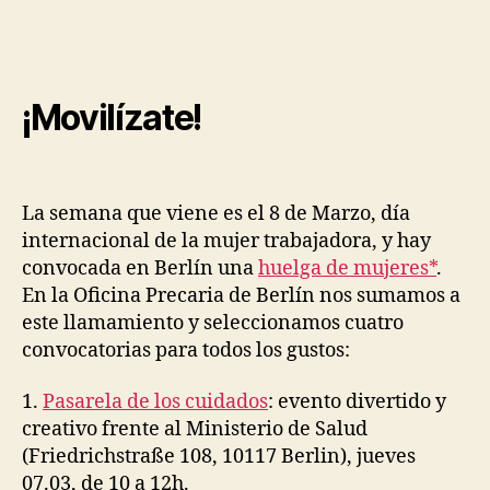
feminista
en
Berlín!
¡Movilízate!
La semana que viene es el 8 de Marzo, día
internacional de la mujer trabajadora, y hay
convocada en Berlín una
huelga de mujeres*
.
En la Oficina Precaria de Berlín nos sumamos a
este llamamiento y seleccionamos cuatro
convocatorias para todos los gustos:
1.
Pasarela de los cuidados
: evento divertido y
creativo frente al Ministerio de Salud
(Friedrichstraße 108, 10117 Berlin), jueves
07.03, de 10 a 12h.