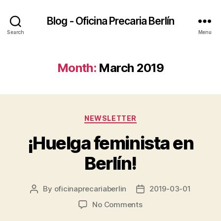
Blog - Oficina Precaria Berlín
Search
Menu
Month:
March 2019
Categories
NEWSLETTER
¡Huelga feminista en
Berlín!
By
oficinaprecariaberlin
2019-03-01
Post
Post
author
date
on
No Comments
¡Huelga