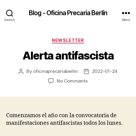
Blog - Oficina Precaria Berlín
Search
Menu
Categories
NEWSLETTER
Alerta antifascista
By
oficinaprecariaberlin
2022-01-24
Post
Post
author
date
on
No Comments
Alerta
antifascista
Comenzamos el año con la convocatoria de
manifestaciones antifascistas todos los lunes.