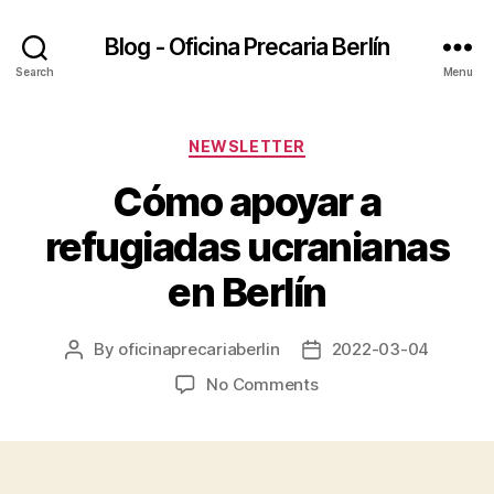
Blog - Oficina Precaria Berlín
Search
Menu
Categories
NEWSLETTER
Cómo apoyar a
refugiadas ucranianas
en Berlín
By
oficinaprecariaberlin
2022-03-04
Post
Post
author
date
on
No Comments
Cómo
apoyar
a
refugiadas