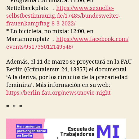
* Programa con música: 11:00, en
Nettelbeckplatz →
https://www.sexuelle-
selbstbestimmung.de/17485/
bundesweiter-
frauenkampftag-8-
3-2022/
* En bicicleta, no mixta: 12:00, en
Mariannenplatz→
https://www.facebook.com/
events/951735012149548/
Además, el 11 de marzo se proyectará en la FAU
Berlin (Grüntalerstr. 24, 13357) el documental
‘A la deriva, por los circuitos de la precariedad
feminina’. Más información en su web:
https://berlin.fau.org/news/
movie-night
* * *