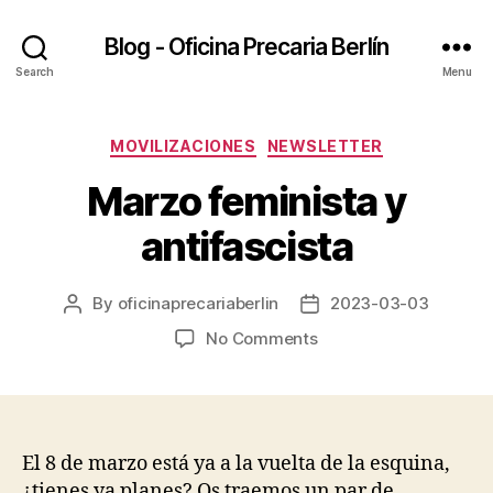
Blog - Oficina Precaria Berlín
Search
Menu
Categories
MOVILIZACIONES
NEWSLETTER
Marzo feminista y
antifascista
By
oficinaprecariaberlin
2023-03-03
Post
Post
author
date
on
No Comments
Marzo
feminista
y
antifascista
El 8 de marzo está ya a la vuelta de la esquina,
¿tienes ya planes? Os traemos un par de