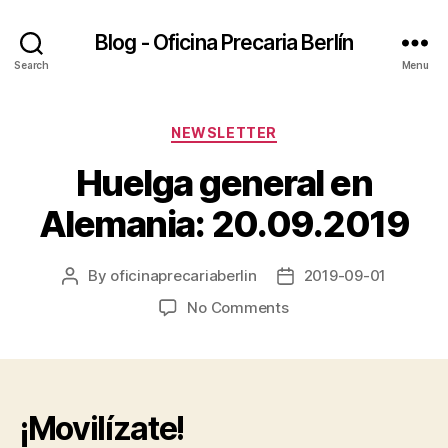
Blog - Oficina Precaria Berlín
Search
Menu
Categories
NEWSLETTER
Huelga general en
Alemania: 20.09.2019
By
oficinaprecariaberlin
2019-09-01
Post
Post
author
date
on
No Comments
Huelga
general
en
Alemania:
20.09.2019
¡Movilízate!