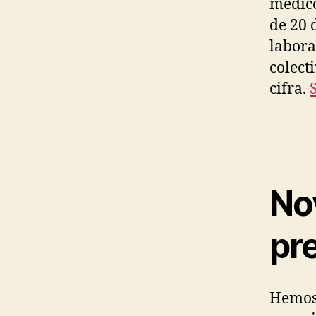
médico
de 20 
labora
colect
cifra.
No
pr
Hemos 