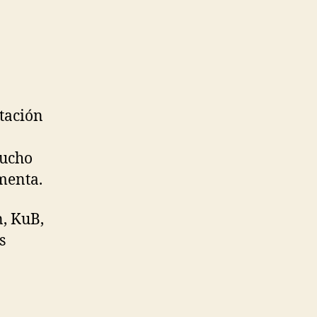
tación
mucho
menta.
n, KuB,
s