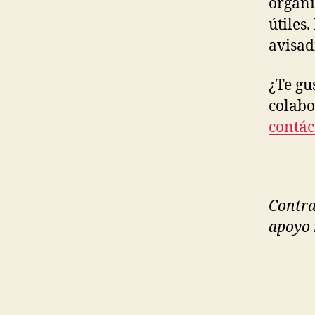
organi
útiles
avisad
¿Te gu
colabo
contác
Contra
apoyo