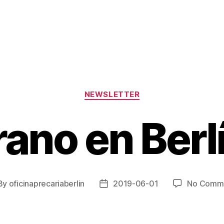
Categories
NEWSLETTER
ano en Berlí
By
oficinaprecariaberlin
2019-06-01
No Comm
st
Post
hor
date