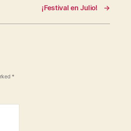
¡Festival en Julio!
→
arked
*