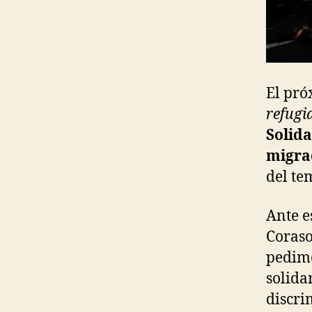
El pró
refugi
Solid
migra
del te
Ante e
Coraso
pedimo
solida
discri