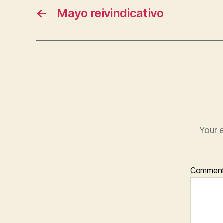
←
Mayo reivindicativo
Your e
Commen