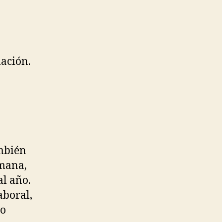
ación.
mbién
emana,
al año.
aboral,
do