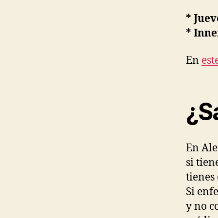
* Juev
* Inn
En
est
¿S
En Al
si tie
tienes
Si enf
y no c