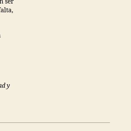
n ser
alta,
a
ad y