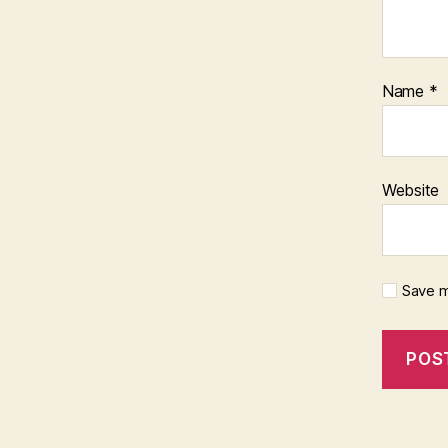
Name
*
Website
Save m