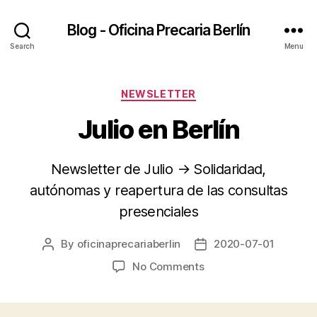
Blog - Oficina Precaria Berlín
Search
Menu
Categories
NEWSLETTER
Julio en Berlín
Newsletter de Julio → Solidaridad,
autónomas y reapertura de las consultas
presenciales
By
oficinaprecariaberlin
2020-07-01
Post
Post
author
date
on
No Comments
Julio
en
Berlín