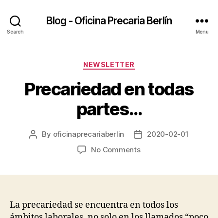
Blog - Oficina Precaria Berlín
Search
Menu
Categories
NEWSLETTER
Precariedad en todas
partes…
By
oficinaprecariaberlin
2020-02-01
Post
Post
author
date
on
No Comments
Precariedad
en
todas
partes…
La precariedad se encuentra en todos los
ámbitos laborales, no solo en los llamados “poco