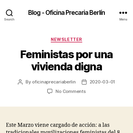
Blog - Oficina Precaria Berlín
Search
Menu
Categories
NEWSLETTER
Feministas por una
vivienda digna
By
oficinaprecariaberlin
2020-03-01
Post
Post
author
date
on
No Comments
Feministas
por
una
vivienda
digna
Este Marzo viene cargado de acción: a las
tradicionales movilizaciones feministas del 8