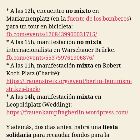
* A las 12h, encuentro
no mixto
en
Mariannenplatz (en la
fuente de los bomberos
)
para un tour en bicicleta:
fb.com/events/1268439900031715/
* A las 15h, manifestación
no mixta
internacionalista en Warschauer Brücke:
fb.com/events/553759761906876/
* A las 11h, manifestación
mixta
en Robert-
Koch-Platz (Charité):
https://frauenstreik.org/event/berlin-feminism-
strikes-back/
* A las 14h, manifestación
mixta
en
Leopoldplatz (Wedding):
https://frauenkampftagberlin.wordpress.com/
Y además, dos días antes, habrá una
fiesta
solidaria
para recaudar fondos para la