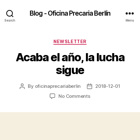
Blog - Oficina Precaria Berlín
Search
Menu
Categories
NEWSLETTER
Acaba el año, la lucha
sigue
By
oficinaprecariaberlin
2018-12-01
Post
Post
author
date
on
No Comments
Acaba
el
año,
la
lucha
sigue