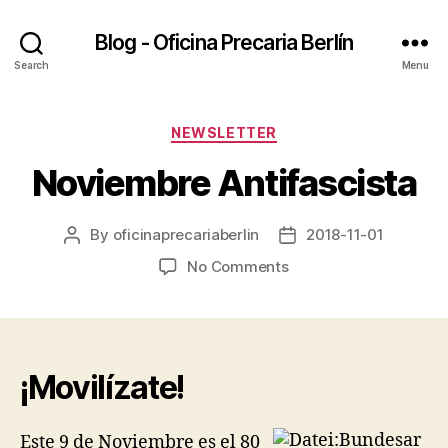
Blog - Oficina Precaria Berlín
Search
Menu
Categories
NEWSLETTER
Noviembre Antifascista
By
oficinaprecariaberlin
2018-11-01
Post
Post
author
date
on
No Comments
Noviembre
Antifascista
¡Movilízate!
Este 9 de Noviembre es el 80